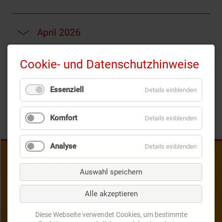
April 2026
Cookie- und Datenschutzhinweise
August 2026
Essenziell
Details einblenden
Dezember 2026
Komfort
Details einblenden
Analyse
Details einblenden
Privatsphäre-Einstellungen ändern
Auswahl speichern
Alle akzeptieren
Diese Webseite verwendet Cookies, um bestimmte